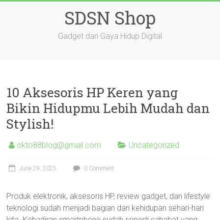
Skip
SDSN Shop
to
content
Gadget dan Gaya Hidup Digital
10 Aksesoris HP Keren yang
Bikin Hidupmu Lebih Mudah dan
Stylish!
okto88blog@gmail.com
Uncategorized
June 29, 2025
0 Comment
Produk elektronik, aksesoris HP, review gadget, dan lifestyle
teknologi sudah menjadi bagian dari kehidupan sehari-hari
kita. Kehadiran smartphone sudah seperti sahabat yang