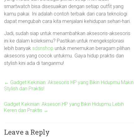
smartwatch bisa disesuaikan dengan setiap outfit yang
kamu pakai. Ini adalah contoh terbaik dari cara teknologi
dapat mengubah cara kita menjalani kehidupan sehari-hari.
Jadi, sudah siap untuk menambahkan aksesoris-aksesoris
ini ke dalam koleksimu? Pastikan untuk mengeksplorasi
lebih banyak
sdsnshop
untuk menemukan beragam pilihan
aksesoris yang cocok untukmu. Gaya hidup praktis dan
stylish kini ada di tanganmu!
←
Gadget Kekinian: Aksesoris HP yang Bikin Hidupmu Makin
Stylish dan Praktis!
Gadget Kekinian: Aksesori HP yang Bikin Hidupmu Lebih
Keren dan Praktis
→
Leave a Reply