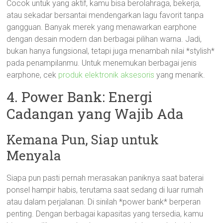
Cocok untuk yang aktif, kamu bisa berolahraga, bekerja,
atau sekadar bersantai mendengarkan lagu favorit tanpa
gangguan. Banyak merek yang menawarkan earphone
dengan desain modern dan berbagai pilihan warna. Jadi,
bukan hanya fungsional, tetapi juga menambah nilai *stylish*
pada penampilanmu. Untuk menemukan berbagai jenis
earphone, cek
produk elektronik aksesoris
yang menarik.
4. Power Bank: Energi
Cadangan yang Wajib Ada
Kemana Pun, Siap untuk
Menyala
Siapa pun pasti pernah merasakan paniknya saat baterai
ponsel hampir habis, terutama saat sedang di luar rumah
atau dalam perjalanan. Di sinilah *power bank* berperan
penting. Dengan berbagai kapasitas yang tersedia, kamu