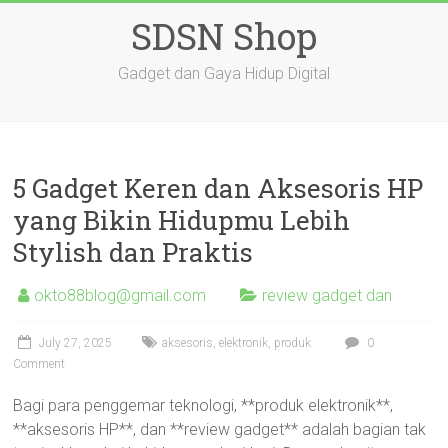
Skip
SDSN Shop
to
content
Gadget dan Gaya Hidup Digital
5 Gadget Keren dan Aksesoris HP
yang Bikin Hidupmu Lebih
Stylish dan Praktis
okto88blog@gmail.com
review gadget dan
July 27, 2025
aksesoris
,
elektronik
,
produk
0
Comment
Bagi para penggemar teknologi, **produk elektronik**,
**aksesoris HP**, dan **review gadget** adalah bagian tak