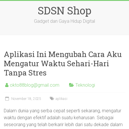
Skip
SDSN Shop
to
content
Gadget dan Gaya Hidup Digital
Aplikasi Ini Mengubah Cara Aku
Mengatur Waktu Sehari-Hari
Tanpa Stres
okto88blog@gmail.com
Teknologi
November 18, 2025
aplikasi
Dalam dunia yang serba cepat seperti sekarang, mengatur
waktu dengan efektif adalah suatu keharusan. Sebagai
seseorang yang telah berkarir lebih dari satu dekade dalam