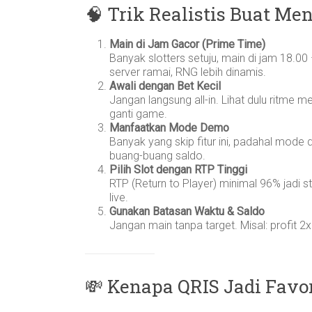
🧠 Trik Realistis Buat Men
Main di Jam Gacor (Prime Time)
Banyak slotters setuju, main di jam 18.00
server ramai, RNG lebih dinamis.
Awali dengan Bet Kecil
Jangan langsung all-in. Lihat dulu ritme 
ganti game.
Manfaatkan Mode Demo
Banyak yang skip fitur ini, padahal mode 
buang-buang saldo.
Pilih Slot dengan RTP Tinggi
RTP (Return to Player) minimal 96% jadi s
live.
Gunakan Batasan Waktu & Saldo
Jangan main tanpa target. Misal: profit 2x
💸 Kenapa QRIS Jadi Favor