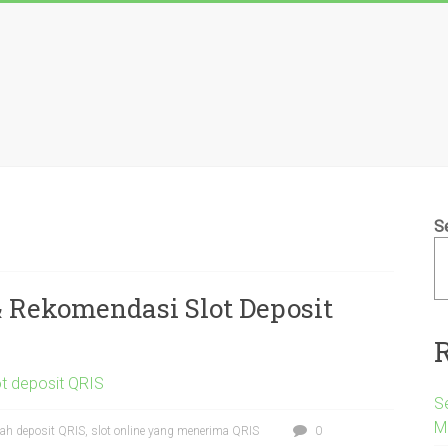
S
& Rekomendasi Slot Deposit
ot deposit QRIS
S
M
ah deposit QRIS
,
slot online yang menerima QRIS
0