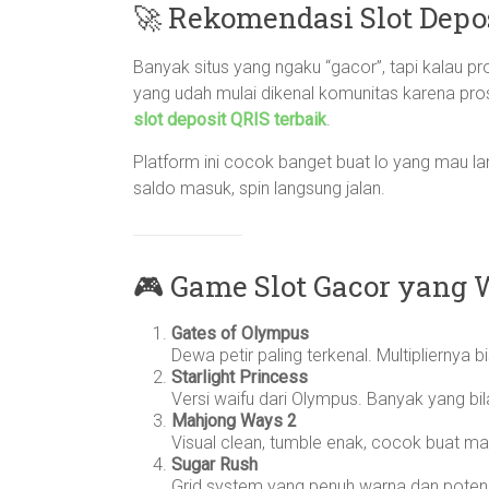
🚀 Rekomendasi Slot Depo
Banyak situs yang ngaku “gacor”, tapi kalau pro
yang udah mulai dikenal komunitas karena pro
slot deposit QRIS terbaik
.
Platform ini cocok banget buat lo yang mau la
saldo masuk, spin langsung jalan.
🎮 Game Slot Gacor yang 
Gates of Olympus
Dewa petir paling terkenal. Multiplierny
Starlight Princess
Versi waifu dari Olympus. Banyak yang bila
Mahjong Ways 2
Visual clean, tumble enak, cocok buat mai
Sugar Rush
Grid system yang penuh warna dan potens