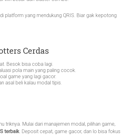
 di platform yang mendukung QRIS. Biar gak kepotong
otters Cerdas
at. Besok bisa coba lagi.
aluasi pola main yang paling cocok.
soal game yang lagi gacor.
 asal beli kalau modal tipis.
tahu triknya. Mulai dari manajemen modal, pilihan game,
S terbaik
. Deposit cepat, game gacor, dan lo bisa fokus