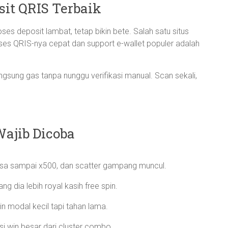
sit QRIS Terbaik
ses deposit lambat, tetap bikin bete. Salah satu situs
ses QRIS-nya cepat dan support e-wallet populer adalah
ngsung gas tanpa nunggu verifikasi manual. Scan sekali,
Wajib Dicoba
a bisa sampai x500, dan scatter gampang muncul.
ng dia lebih royal kasih free spin.
n modal kecil tapi tahan lama.
i win besar dari cluster combo.