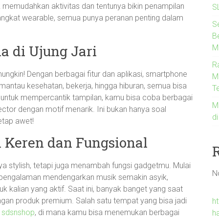
uk memudahkan aktivitas dan tentunya bikin penampilan
S
erangkat wearable, semua punya peranan penting dalam
S
B
 di Ujung Jari
Me
R
ngkin! Dengan berbagai fitur dan aplikasi, smartphone
M
memantau kesehatan, bekerja, hingga hiburan, semua bisa
T
h, untuk mempercantik tampilan, kamu bisa coba berbagai
M
ector dengan motif menarik. Ini bukan hanya soal
d
etap awet!
n Keren dan Fungsional
a stylish, tetapi juga menambah fungsi gadgetmu. Mulai
N
n pengalaman mendengarkan musik semakin asyik,
k kalian yang aktif. Saat ini, banyak banget yang saat
gan produk premium. Salah satu tempat yang bisa jadi
h
h
sdsnshop
, di mana kamu bisa menemukan berbagai
h