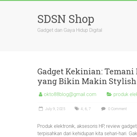
Skip
to
SDSN Shop
content
Gadget dan Gaya Hidup Digital
Gadget Kekinian: Temani
yang Bikin Makin Stylish
okto88blog@gmail.com
produk ele
July 9, 2025
4
,
6
,
7
0 Comment
Produk elektronik, aksesoris HP, review gadget,
terpisahkan dari kehidupan kita sehari-hari. 