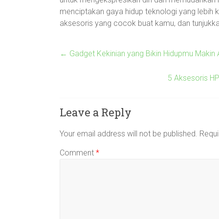
menciptakan gaya hidup teknologi yang lebih 
aksesoris yang cocok buat kamu, dan tunjukka
←
Gadget Kekinian yang Bikin Hidupmu Makin As
5 Aksesoris HP
Leave a Reply
Your email address will not be published.
Requi
Comment
*