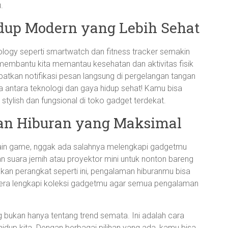
.
dup Modern yang Lebih Sehat
nology seperti smartwatch dan fitness tracker semakin
i membantu kita memantau kesehatan dan aktivitas fisik
patkan notifikasi pesan langsung di pergelangan tangan
 antara teknologi dan gaya hidup sehat! Kamu bisa
ylish dan fungsional di toko gadget terdekat.
an Hiburan yang Maksimal
ain game, nggak ada salahnya melengkapi gadgetmu
suara jernih atau proyektor mini untuk nonton bareng
kan perangkat seperti ini, pengalaman hiburanmu bisa
Segera lengkapi koleksi gadgetmu agar semua pengalaman
bukan hanya tentang trend semata. Ini adalah cara
dup kita. Dengan berbagai pilihan yang ada, kamu bisa