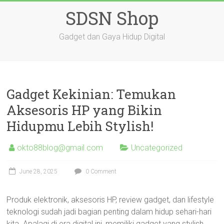
Skip
SDSN Shop
to
content
Gadget dan Gaya Hidup Digital
Gadget Kekinian: Temukan
Aksesoris HP yang Bikin
Hidupmu Lebih Stylish!
okto88blog@gmail.com
Uncategorized
June 28, 2025
0 Comment
Produk elektronik, aksesoris HP, review gadget, dan lifestyle
teknologi sudah jadi bagian penting dalam hidup sehari-hari
kita. Apalagi di era digital ini, memiliki gadget yang stylish