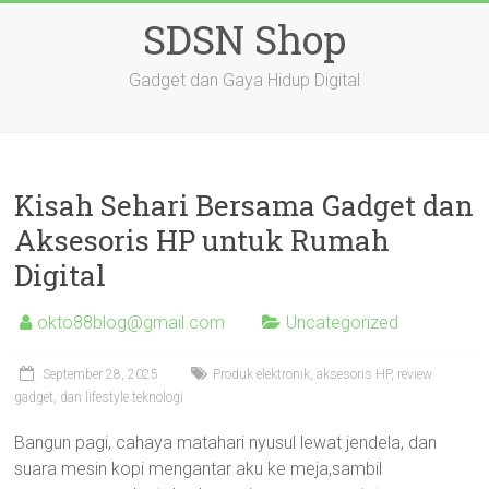
Skip
SDSN Shop
to
content
Gadget dan Gaya Hidup Digital
Kisah Sehari Bersama Gadget dan
Aksesoris HP untuk Rumah
Digital
okto88blog@gmail.com
Uncategorized
September 28, 2025
Produk elektronik, aksesoris HP, review
gadget, dan lifestyle teknologi
Bangun pagi, cahaya matahari nyusul lewat jendela, dan
suara mesin kopi mengantar aku ke meja,sambil