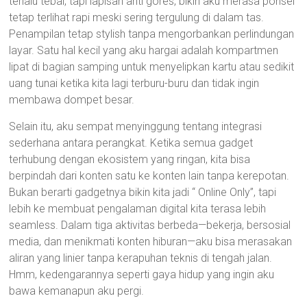
terlalu tebal, tapi lapisan anti gores, bikin aku merasa ponsel
tetap terlihat rapi meski sering tergulung di dalam tas.
Penampilan tetap stylish tanpa mengorbankan perlindungan
layar. Satu hal kecil yang aku hargai adalah kompartmen
lipat di bagian samping untuk menyelipkan kartu atau sedikit
uang tunai ketika kita lagi terburu-buru dan tidak ingin
membawa dompet besar.
Selain itu, aku sempat menyinggung tentang integrasi
sederhana antara perangkat. Ketika semua gadget
terhubung dengan ekosistem yang ringan, kita bisa
berpindah dari konten satu ke konten lain tanpa kerepotan.
Bukan berarti gadgetnya bikin kita jadi “ Online Only”, tapi
lebih ke membuat pengalaman digital kita terasa lebih
seamless. Dalam tiga aktivitas berbeda—bekerja, bersosial
media, dan menikmati konten hiburan—aku bisa merasakan
aliran yang linier tanpa kerapuhan teknis di tengah jalan.
Hmm, kedengarannya seperti gaya hidup yang ingin aku
bawa kemanapun aku pergi.