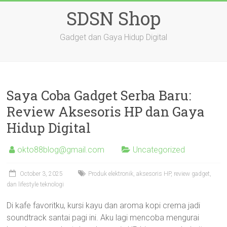
Skip
SDSN Shop
to
content
Gadget dan Gaya Hidup Digital
Saya Coba Gadget Serba Baru:
Review Aksesoris HP dan Gaya
Hidup Digital
okto88blog@gmail.com
Uncategorized
October 3, 2025
Produk elektronik, aksesoris HP, review gadget,
dan lifestyle teknologi
Di kafe favoritku, kursi kayu dan aroma kopi crema jadi
soundtrack santai pagi ini. Aku lagi mencoba mengurai