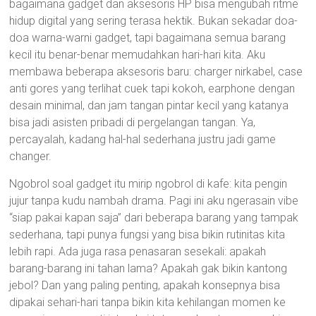
bagaimana gadget dan aksesoris HP bisa mengubah ritme
hidup digital yang sering terasa hektik. Bukan sekadar doa-
doa warna-warni gadget, tapi bagaimana semua barang
kecil itu benar-benar memudahkan hari-hari kita. Aku
membawa beberapa aksesoris baru: charger nirkabel, case
anti gores yang terlihat cuek tapi kokoh, earphone dengan
desain minimal, dan jam tangan pintar kecil yang katanya
bisa jadi asisten pribadi di pergelangan tangan. Ya,
percayalah, kadang hal-hal sederhana justru jadi game
changer.
Ngobrol soal gadget itu mirip ngobrol di kafe: kita pengin
jujur tanpa kudu nambah drama. Pagi ini aku ngerasain vibe
“siap pakai kapan saja” dari beberapa barang yang tampak
sederhana, tapi punya fungsi yang bisa bikin rutinitas kita
lebih rapi. Ada juga rasa penasaran sesekali: apakah
barang-barang ini tahan lama? Apakah gak bikin kantong
jebol? Dan yang paling penting, apakah konsepnya bisa
dipakai sehari-hari tanpa bikin kita kehilangan momen ke